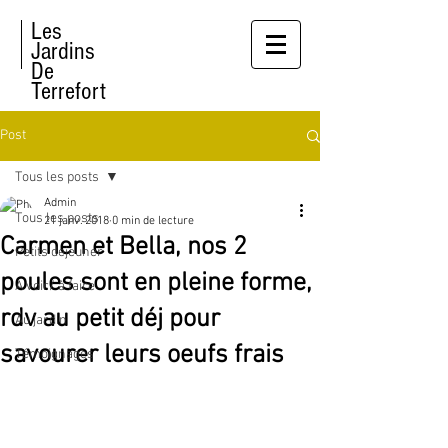
Les
Jardins
De
Terrefort
Post
Tous les posts
Admin
Tous les posts
21 janv. 2018
0 min de lecture
Carmen et Bella, nos 2
Petits dejeuner
poules sont en pleine forme,
A voir/ à faire
rdv au petit déj pour
Au jardin
savourer leurs oeufs frais
Témoignages